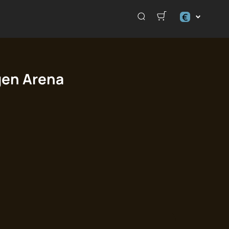
€
€
₽
gen Arena