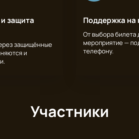
 и защита
Поддержка на 
От выбора билета 
мероприятие — под
через защищённые
телефону.
аняются и
и.
Участники