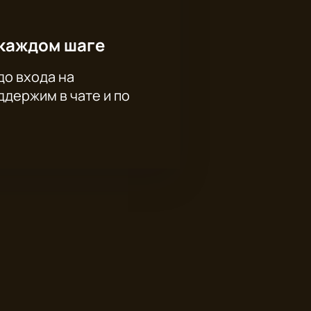
каждом шаге
до входа на
держим в чате и по