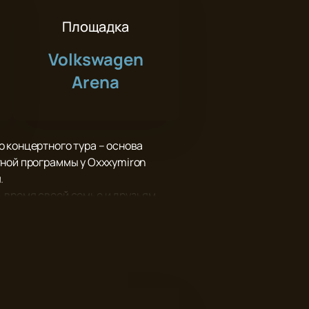
Площадка
Volkswagen
Arena
.
 концертного тура – основа
тной программы у Oxxxymiron
.
 время своей семье и друзьям,
отличное настроение надолго, вам