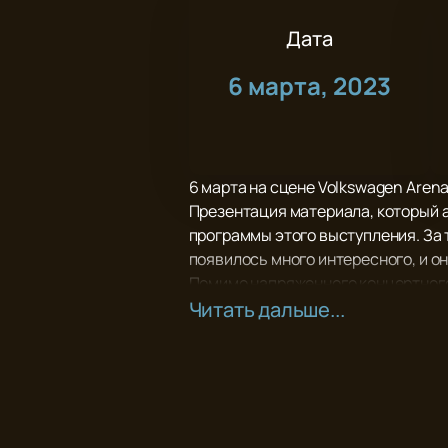
Дата
6 марта, 2023
6 марта на сцене Volkswagen Aren
Презентация материала, который а
программы этого выступления. За 
появилось много интересного, и о
Помимо напряженного концертного 
вести образ жизни обычного челов
Читать дальше...
Спешите подарите себе удовольст
гарантированы!