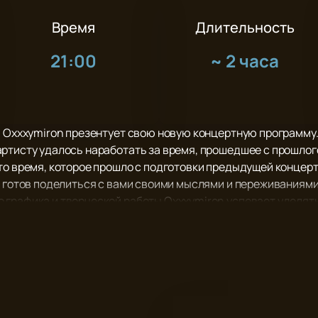
Время
Длительность
21:00
~
2 часа
a Oxxxymiron презентует свою новую концертную программу
ртисту удалось наработать за время, прошедшее с прошлого
то время, которое прошло с подготовки предыдущей концер
н готов поделиться с вами своими мыслями и переживаниями
графика и творческой работы Oxxxymiron успевает уделять
ека.
вие от первоклассного шоу! Заряд положительных эмоций и 