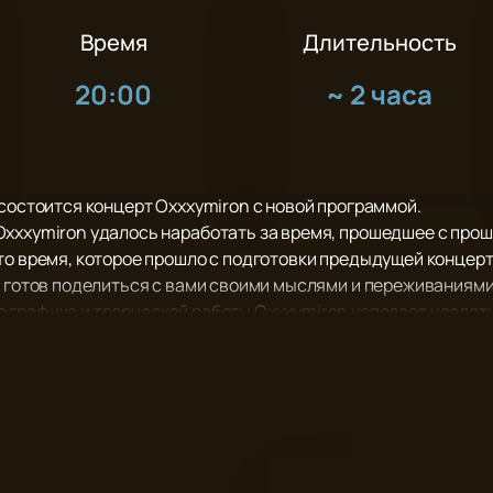
Время
Длительность
20:00
~
2 часа
 состоится концерт Oxxxymiron с новой программой.
xxxymiron удалось наработать за время, прошедшее с прош
то время, которое прошло с подготовки предыдущей концер
н готов поделиться с вами своими мыслями и переживаниями
графика и творческой работы Oxxxymiron успевает уделять
ека.
ыступление своего любимого Oxxxymiron вживую! Ощутите не
е, которое останется с вами надолго.