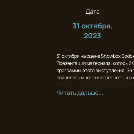
Дата
31 октября,
2023
31 октября на сцене Showbox Sodo
Презентация материала, который O
программы этого выступления. За 
появилось много интересного, и о
Помимо напряженного концертного 
вести образ жизни обычного челов
Читать дальше...
Станьте одним тех, кто услышит в
подарите себе отличное настроени