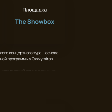
Площадка
The Showbox
лого концертного тура – основа
тной программы у Oxxxymiron
.
 время своей семье и друзьям,
вероятную энергетику, драйв, и