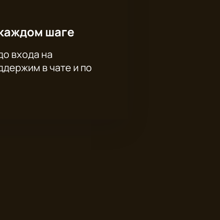
каждом шаге
до входа на
держим в чате и по