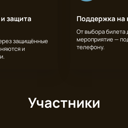
 и защита
Поддержка на 
От выбора билета 
мероприятие — под
через защищённые
телефону.
аняются и
и.
Участники